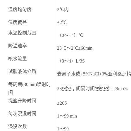
温度均匀度
2℃
内
温度偏差
±2℃
水温控制范围
（0～+4）℃
降温速率
25℃～2℃≤60min
喷水流量
（3～4）L/3S
试验液体介质
去离子水或+5%NaCl+3%亚利桑那
每周期(30min)喷射时
3S，间隔时间：29m57s
间
提
篮
升降时间
≤
20
S
每次浸没时间
1～99 min
浸没次数
1～99