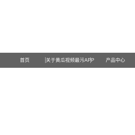
欢迎访问上海黄瓜视频最污APP检测设备有限公司网站！
首页
关于黄瓜视频最污APP
产品中心