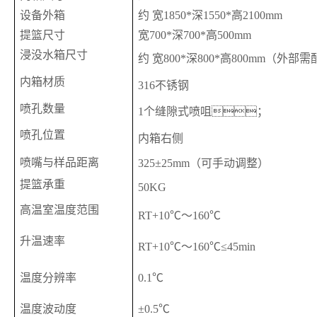
设备外箱
约 宽1850
*
深
155
0*
高
210
0
mm
提篮尺寸
宽70
0*深
70
0*高500mm
浸没水箱尺寸
约
宽8
00*深
8
00*高
8
00mm
（
外部需
内箱材质
316不锈钢
喷孔数量
1个缝隙式喷咀；
喷孔位置
内箱右侧
喷嘴与样品距离
325±25mm（可手动调整）
提篮
承重
50KG
高温室温度范围
RT+10℃～1
6
0℃
升温速率
RT+10℃～1
6
0℃≤45min
温度分辨率
0.1℃
温度波动度
±0.5℃