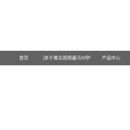
欢迎访问上海黄瓜视频最污APP检测设备有限公司网站！
首页
关于黄瓜视频最污APP
产品中心