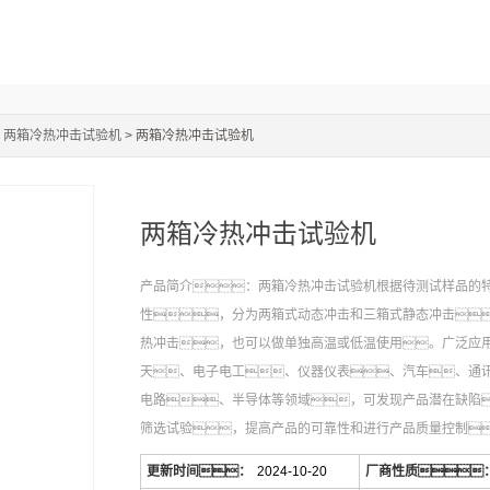
>
两箱冷热冲击试验机
> 两箱冷热冲击试验机
两箱冷热冲击试验机
产品简介：两箱冷热冲击试验机根据待测试样品的
性，分为两箱式动态冲击和三箱式静态冲击
热冲击，也可以做单独高温或低温使用。广泛应
天、电子电工、仪器仪表、汽车、通
电路、半导体等领域，可发现产品潜在缺陷
筛选试验，提高产品的可靠性和进行产品质量控制
更新时间：
2024-10-20
厂商性质