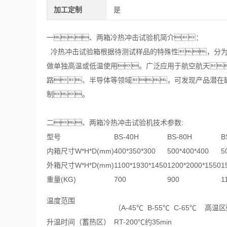
加工定制
是
一、两箱冷热冲击试验机简介：
冷热冲击试验箱根据待测试样品的特殊性，分为
做单独高温或低温使用。广泛应用于航空航天
路、半导体等领域，可发现产品潜在
制。
二、两箱冷热冲击试验机技术参数:
型号
BS-40H
BS-80H
B
内箱尺寸W*H*D(mm)
400*350*300
500*400*400
5
外箱尺寸W*H*D(mm)
1100*1930*1450
1200*2000*1550
1
重量(KG)
700
900
1
温度范围
（A-45℃ B-55℃ C-65℃ 高温
升温时间（蓄热区）
RT-200℃约35min