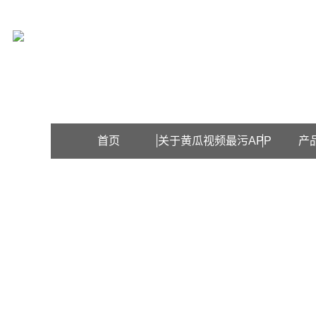
欢迎访问上海黄瓜视频最污APP检测设备有限公司网站！
首页
关于黄瓜视频最污APP
产