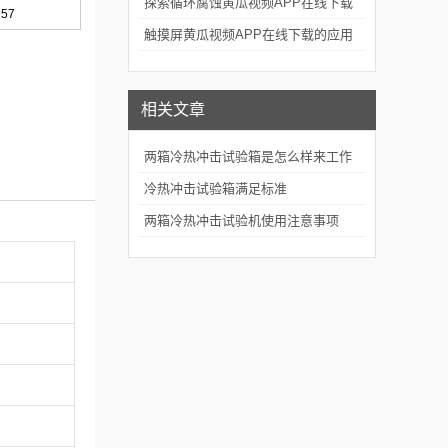
技术细节与应用场景
探索循环腐蚀黄瓜视频APP在线下载
257
的应用深度
触摸屏黄瓜视频APP在线下载的应用
实践与未来展望
相关文章
两箱冷热冲击试验箱是怎么样来工作
的
冷热冲击试验箱满足标准
两箱冷热冲击试验机使用注意事项