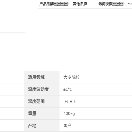
产品品牌：
其他品牌
访问次数：
5
适用领域
大专院校
温度波动度
±1℃
湿度范围
-% R.H
重量
400kg
产地
国产